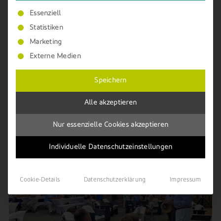
Es folgt eine Liste der Service-Gruppen, für die e
Essenziell
Statistiken
Marketing
Externe Medien
Speichern
Alle akzeptieren
WALTER FRIES GRUPPE
Nur essenzielle Cookies akzeptieren
Schönen Urlaub!
Individuelle Datenschutzeinstellungen
Cookie-Details
Datenschutzerklärung
Impressum