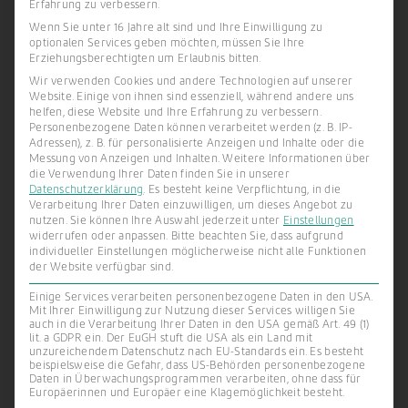
Erfahrung zu verbessern.
WALTER FRIES Business Talk Halbjahr 2023
Wenn Sie unter 16 Jahre alt sind und Ihre Einwilligung zu
optionalen Services geben möchten, müssen Sie Ihre
Erziehungsberechtigten um Erlaubnis bitten.
Wir verwenden Cookies und andere Technologien auf unserer
Website. Einige von ihnen sind essenziell, während andere uns
helfen, diese Website und Ihre Erfahrung zu verbessern.
Personenbezogene Daten können verarbeitet werden (z. B. IP-
Adressen), z. B. für personalisierte Anzeigen und Inhalte oder die
Messung von Anzeigen und Inhalten.
Weitere Informationen über
die Verwendung Ihrer Daten finden Sie in unserer
Datenschutzerklärung
.
Es besteht keine Verpflichtung, in die
Verarbeitung Ihrer Daten einzuwilligen, um dieses Angebot zu
nutzen.
Sie können Ihre Auswahl jederzeit unter
Einstellungen
widerrufen oder anpassen.
Bitte beachten Sie, dass aufgrund
individueller Einstellungen möglicherweise nicht alle Funktionen
der Website verfügbar sind.
Einige Services verarbeiten personenbezogene Daten in den USA.
WALTER FRIES GRUPPE
Mit Ihrer Einwilligung zur Nutzung dieser Services willigen Sie
auch in die Verarbeitung Ihrer Daten in den USA gemäß Art. 49 (1)
Halbjahresmeeting und Betriebsausflug 2023
lit. a GDPR ein. Der EuGH stuft die USA als ein Land mit
unzureichendem Datenschutz nach EU-Standards ein. Es besteht
beispielsweise die Gefahr, dass US-Behörden personenbezogene
Daten in Überwachungsprogrammen verarbeiten, ohne dass für
Europäerinnen und Europäer eine Klagemöglichkeit besteht.